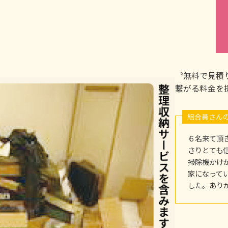
〝無料で見積
繋がる料金を
組合員さん
６名来て頂
さりとても
掃除機かけ
家になって
した。あり