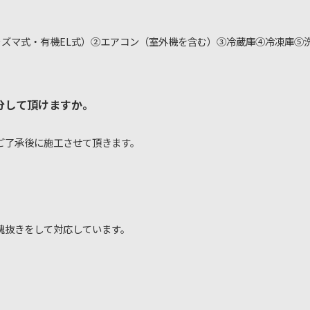
ラズマ式・有機EL式）②エアコン（室外機を含む）③冷蔵庫④冷凍庫⑤
分して頂けますか。
ご了承後に施工させて頂きます。
魂抜きをして対応しています。